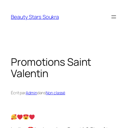
Aller
au
Beauty Stars Soukra
contenu
Promotions Saint
Valentin
Écrit par
Admin
dans
Non classé