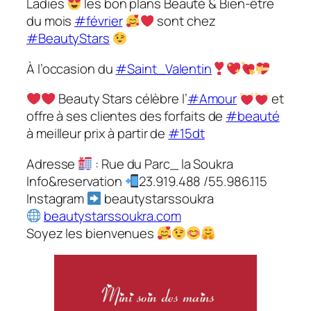
Ladies
les bon plans Beauté & Bien-être
du mois
#février
sont chez
#BeautyStars
À l’occasion du
#Saint_Valentin
Beauty Stars célèbre l’
#Amour
et
offre à ses clientes des forfaits de
#beauté
à meilleur prix à partir de
#15dt
Adresse
: Rue du Parc_ la Soukra
Info&reservation
23.919.488 /55.986.115
Instagram
beautystarssoukra
beautystarssoukra.com
Soyez les bienvenues