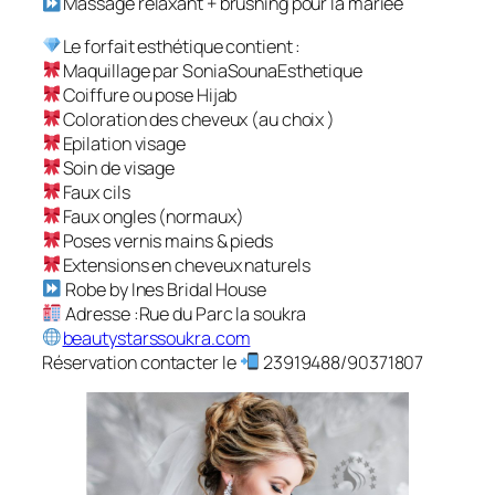
Massage relaxant + brushing pour la mariée
Le forfait esthétique contient :
Maquillage par SoniaSounaEsthetique
Coiffure ou pose Hijab
Coloration des cheveux (au choix )
Epilation visage
Soin de visage
Faux cils
Faux ongles (normaux)
Poses vernis mains & pieds
Extensions en cheveux naturels
Robe by Ines Bridal House
Adresse :Rue du Parc la soukra
beautystarssoukra.com
Réservation contacter le
23919488/90371807