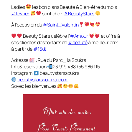
Ladies
les bon plans Beauté & Bien-être du mois
#février
sont chez
#BeautyStars
À l’occasion du
#Saint_Valentin
Beauty Stars célèbre l’
#Amour
et offre à
ses clientes des forfaits de
#beauté
à meilleur prix
à partir de
#15dt
Adresse
: Rue du Parc_ la Soukra
Info&reservation
23.919.488 /55.986.115
Instagram
beautystarssoukra
beautystarssoukra.com
Soyez les bienvenues